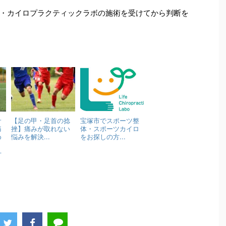
・カイロプラクティックラボの施術を受けてから判断を
サ
【足の甲・足首の捻
宝塚市でスポーツ整
痛
挫】痛みが取れない
体・スポーツカイロ
め
悩みを解決...
をお探しの方...
｜
丹