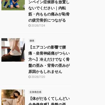
ンペイン症候群を放置し
ないでください｜内転
筋・内ももの痛みが恥骨
の疲労骨折につながる
2026/7/24
腰痛
【エアコンの影響で腰
痛・坐骨神経痛がつらい
方へ】冷えだけでなく骨
盤の歪み・背骨の歪みが
原因かもしれません
2026/7/20
全身倦怠感
【体がだるくてしんどい
全身倦怠感】骨盤の歪