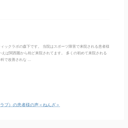
i
ィックラボの森下です。 当院はスポーツ障害で来院される患者様
いえば関西圏から殆ど来院されてます。 多くの初めて来院される
で改善されな ...
i
クラブ）の患者様の声＜ねんざ＞