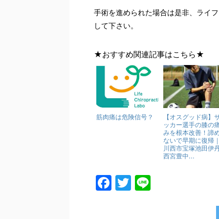
手術を進められた場合は是非、ライフ
して下さい。
★おすすめ関連記事はこちら★
筋肉痛は危険信号？
【オスグッド病】
ッカー選手の膝の
みを根本改善！諦
ないで早期に復帰
川西市宝塚池田伊
西宮豊中...
F
T
Li
a
w
n
c
itt
e