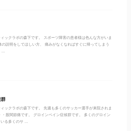
ィックラボの森下です。 スポーツ障害の患者様は色んな方がいま
体の説明をしてほしい方、 痛みがなくなればすぐに帰ってしまう
..
i
候群
ィックラボの森下です。 先週も多くのサッカー選手が来院されま
・・股関節痛です。 グロインペイン症候群です。 多くのグロイン
る多くのサ ...