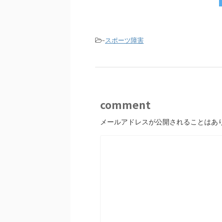
e
er
b
o
-
スポーツ障害
o
k
comment
メールアドレスが公開されることはあ