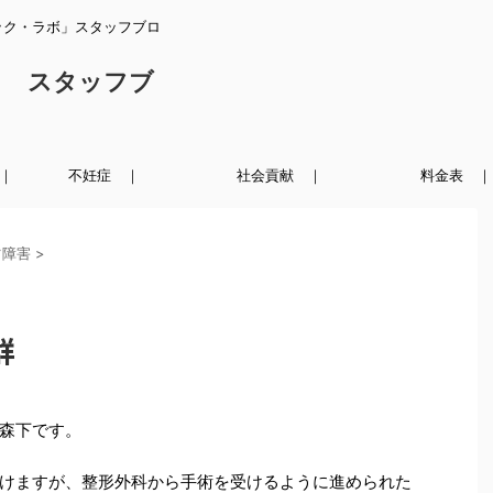
ック・ラボ」スタッフブロ
ク スタッフブ
｜
不妊症 ｜
社会貢献 ｜
料金表 ｜
ツ障害
>
群
森下です。
けますが、整形外科から手術を受けるように進められた