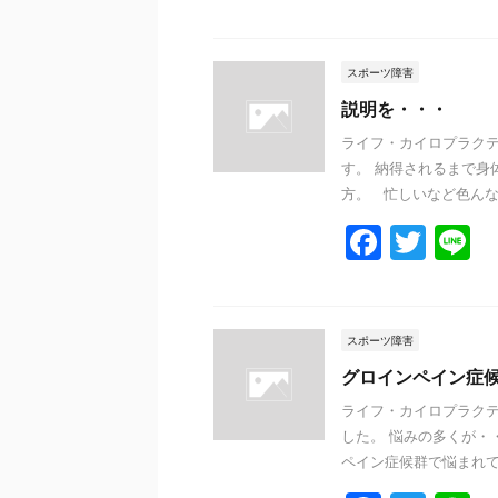
a
w
n
c
itt
e
e
er
スポーツ障害
b
説明を・・・
o
ライフ・カイロプラクテ
す。 納得されるまで身
o
方。 忙しいなど色んな .
k
F
T
L
a
w
n
c
itt
e
e
er
スポーツ障害
b
グロインペイン症
o
ライフ・カイロプラクテ
した。 悩みの多くが・
o
ペイン症候群で悩まれてい
k