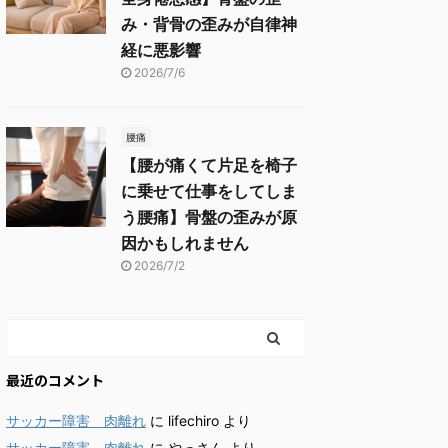
み・背骨の歪みが自律神
経に悪影響
2026/7/6
腰痛
【腰が痛くて片足を椅子
に乗せて仕事をしてしま
う腰痛】骨盤の歪みが原
因かもしれません
2026/7/2
最近のコメント
サッカー障害 肉離れ
に
lifechiro
より
サッカー障害 肉離れ
に
やっさん
より