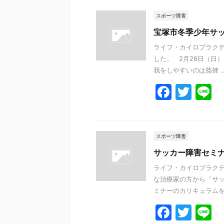
スポーツ障害
宝塚市冬季少年サ
ライフ・カイロプラクテ
した。 2月26日（日
我をしやすいのは捻挫 ..
F
T
L
a
w
n
c
itt
e
e
er
スポーツ障害
b
サッカー障害セミ
o
ライフ・カイロプラクテ
な治療家の方から「サッ
o
ミナーのカリキュラムを組
k
F
T
L