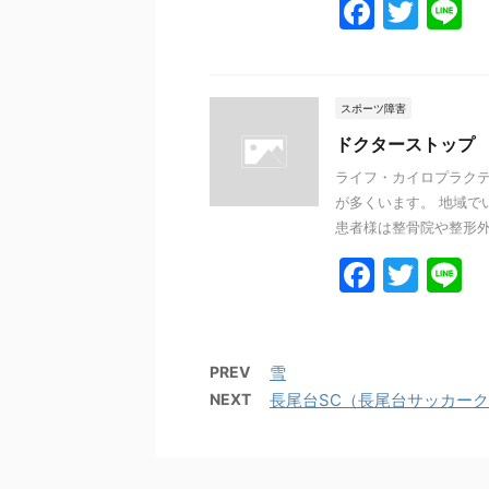
F
T
L
a
w
n
c
itt
e
e
er
スポーツ障害
b
ドクターストップ
o
ライフ・カイロプラクテ
が多くいます。 地域で
o
患者様は整骨院や整形外科
k
F
T
L
a
w
n
c
itt
e
e
er
PREV
雪
NEXT
長尾台SC（長尾台サッカー
b
o
o