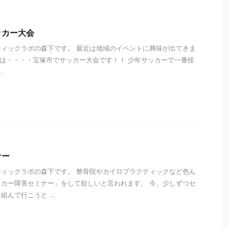
ッカー大会
ィックラボの森下です。 最近は地域のイベントに興味が出てきま
）は・・・・宝塚市でサッカー大会です！！ 少年サッカーで一番怪
.
i
ナー
ィックラボの森下です。 整骨院やカイロプラクティックなど色ん
カー障害セミナー」をして欲しいと言われます。 今、少しずつセ
んで行こうと ...
i