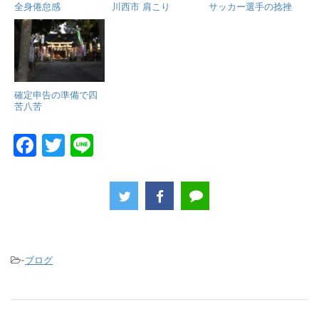
全身倦怠感
川西市 肩こり
サッカー選手の捻挫
確定申告の準備で四
苦八苦
F
T
Li
a
w
n
c
itt
e
e
er
b
o
-
ブログ
o
k