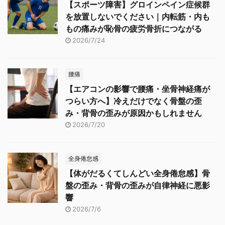
【スポーツ障害】グロインペイン症候群
を放置しないでください｜内転筋・内も
もの痛みが恥骨の疲労骨折につながる
2026/7/24
腰痛
【エアコンの影響で腰痛・坐骨神経痛が
つらい方へ】冷えだけでなく骨盤の歪
み・背骨の歪みが原因かもしれません
2026/7/20
全身倦怠感
【体がだるくてしんどい全身倦怠感】骨
盤の歪み・背骨の歪みが自律神経に悪影
響
2026/7/6