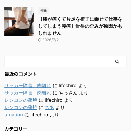
腰痛
【腰が痛くて片足を椅子に乗せて仕事を
してしまう腰痛】骨盤の歪みが原因かも
しれません
2026/7/2
最近のコメント
サッカー障害 肉離れ
に
lifechiro
より
サッカー障害 肉離れ
に
やっさん
より
レンコンの蒲焼
に
lifechiro
より
レンコンの蒲焼
に
ちあ
より
a-nation
に
lifechiro
より
カテゴリー