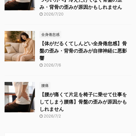
み・背骨の歪みが原因かもしれません
2026/7/20
全身倦怠感
【体がだるくてしんどい全身倦怠感】骨
盤の歪み・背骨の歪みが自律神経に悪影
響
2026/7/6
腰痛
【腰が痛くて片足を椅子に乗せて仕事を
してしまう腰痛】骨盤の歪みが原因かも
しれません
2026/7/2