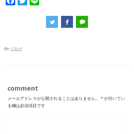
F
T
Li
a
w
n
c
itt
e
e
er
b
o
-
ブログ
o
k
comment
メールアドレスが公開されることはありません。
*
が付いてい
る欄は必須項目です