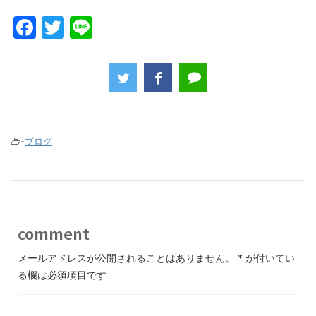
F
T
Li
a
w
n
c
itt
e
e
er
b
o
-
ブログ
o
k
comment
メールアドレスが公開されることはありません。
*
が付いてい
る欄は必須項目です