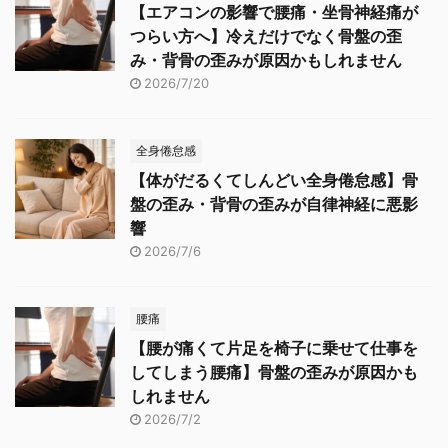
【エアコンの影響で腰痛・坐骨神経痛が
つらい方へ】冷えだけでなく骨盤の歪
み・背骨の歪みが原因かもしれません
2026/7/20
全身倦怠感
【体がだるくてしんどい全身倦怠感】骨
盤の歪み・背骨の歪みが自律神経に悪影
響
2026/7/6
腰痛
【腰が痛くて片足を椅子に乗せて仕事を
してしまう腰痛】骨盤の歪みが原因かも
しれません
2026/7/2