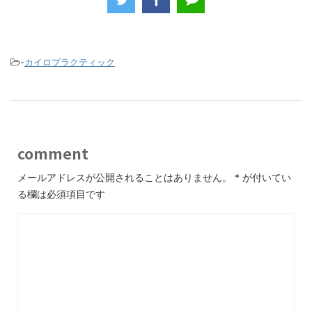
e
er
b
o
-
カイロプラクティック
o
k
comment
メールアドレスが公開されることはありません。
*
が付いてい
る欄は必須項目です