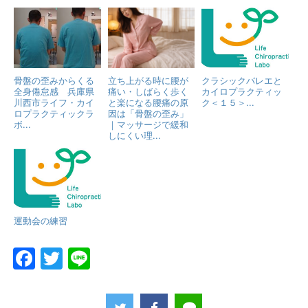
骨盤の歪みからくる
立ち上がる時に腰が
クラシックバレエと
全身倦怠感 兵庫県
痛い・しばらく歩く
カイロプラクティッ
川西市ライフ・カイ
と楽になる腰痛の原
ク＜１５＞...
ロプラクティックラ
因は「骨盤の歪み」
ボ...
｜マッサージで緩和
しにくい理...
運動会の練習
F
T
Li
a
w
n
c
itt
e