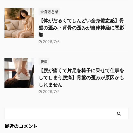
全身倦怠感
【体がだるくてしんどい全身倦怠感】骨
盤の歪み・背骨の歪みが自律神経に悪影
響
2026/7/6
腰痛
【腰が痛くて片足を椅子に乗せて仕事を
してしまう腰痛】骨盤の歪みが原因かも
しれません
2026/7/2
最近のコメント