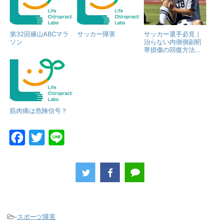
第32回篠山ABCマラ
サッカー障害
サッカー選手必見｜
ソン
治らない内側側副靭
帯損傷の回復方法...
筋肉痛は危険信号？
F
T
Li
a
w
n
c
itt
e
e
er
b
o
-
スポーツ障害