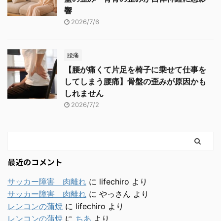
響
2026/7/6
腰痛
【腰が痛くて片足を椅子に乗せて仕事を
してしまう腰痛】骨盤の歪みが原因かも
しれません
2026/7/2
最近のコメント
サッカー障害 肉離れ
に
lifechiro
より
サッカー障害 肉離れ
に
やっさん
より
レンコンの蒲焼
に
lifechiro
より
レンコンの蒲焼
に
ちあ
より