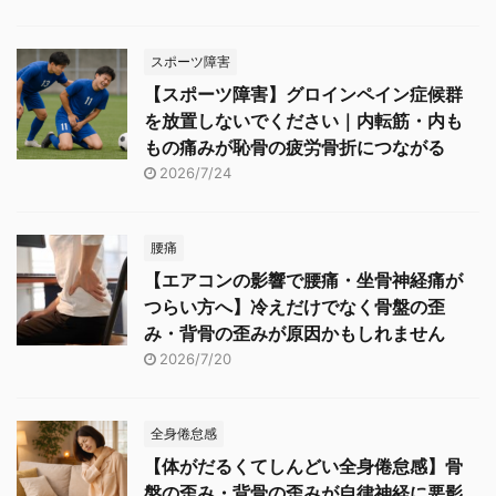
スポーツ障害
【スポーツ障害】グロインペイン症候群
を放置しないでください｜内転筋・内も
もの痛みが恥骨の疲労骨折につながる
2026/7/24
腰痛
【エアコンの影響で腰痛・坐骨神経痛が
つらい方へ】冷えだけでなく骨盤の歪
み・背骨の歪みが原因かもしれません
2026/7/20
全身倦怠感
【体がだるくてしんどい全身倦怠感】骨
盤の歪み・背骨の歪みが自律神経に悪影