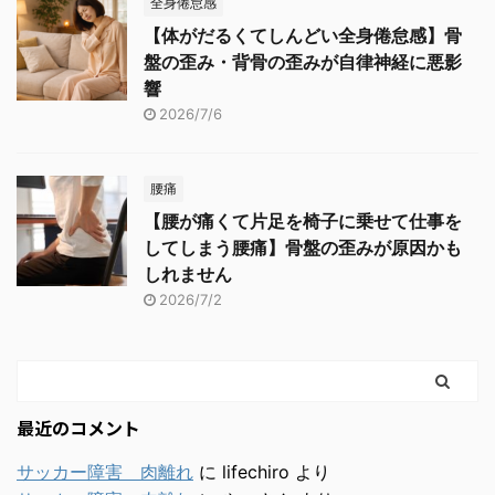
全身倦怠感
【体がだるくてしんどい全身倦怠感】骨
盤の歪み・背骨の歪みが自律神経に悪影
響
2026/7/6
腰痛
【腰が痛くて片足を椅子に乗せて仕事を
してしまう腰痛】骨盤の歪みが原因かも
しれません
2026/7/2
最近のコメント
サッカー障害 肉離れ
に
lifechiro
より