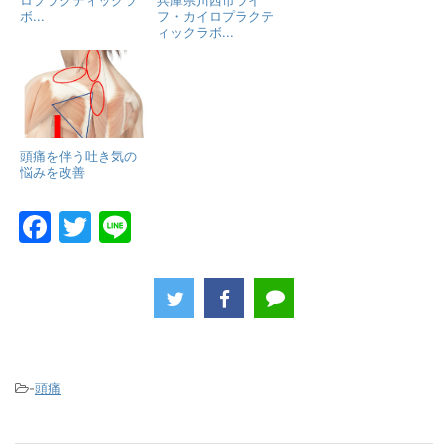
ロプラクティックラ
兵庫県川西市ライ
ボ...
フ・カイロプラクテ
ィックラボ...
頭痛を伴う吐き気の
悩みを改善
F
T
Li
a
w
n
c
itt
e
e
er
b
o
-
頭痛
o