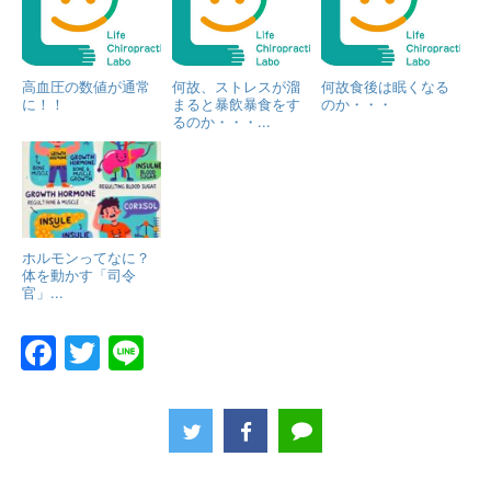
高血圧の数値が通常
何故、ストレスが溜
何故食後は眠くなる
に！！
まると暴飲暴食をす
のか・・・
るのか・・・...
ホルモンってなに？
体を動かす「司令
官」...
F
T
Li
a
w
n
c
itt
e
e
er