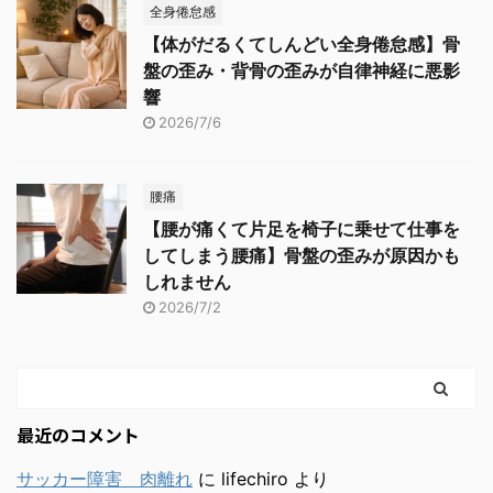
全身倦怠感
【体がだるくてしんどい全身倦怠感】骨
盤の歪み・背骨の歪みが自律神経に悪影
響
2026/7/6
腰痛
【腰が痛くて片足を椅子に乗せて仕事を
してしまう腰痛】骨盤の歪みが原因かも
しれません
2026/7/2
最近のコメント
サッカー障害 肉離れ
に
lifechiro
より