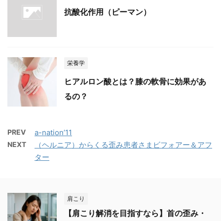
抗酸化作用（ピーマン）
栄養学
ヒアルロン酸とは？膝の軟骨に効果があ
るの？
PREV
a-nation’11
NEXT
（ヘルニア）からくる歪み患者さまビフォアー＆アフ
ター
肩こり
【肩こり解消を目指すなら】首の歪み・