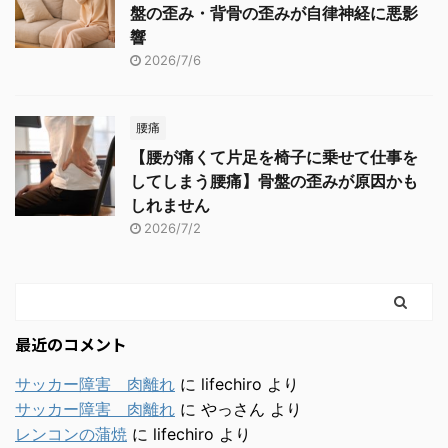
盤の歪み・背骨の歪みが自律神経に悪影
響
2026/7/6
腰痛
【腰が痛くて片足を椅子に乗せて仕事を
してしまう腰痛】骨盤の歪みが原因かも
しれません
2026/7/2
最近のコメント
サッカー障害 肉離れ
に
lifechiro
より
サッカー障害 肉離れ
に
やっさん
より
レンコンの蒲焼
に
lifechiro
より