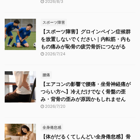
2026/8/3
スポーツ障害
【スポーツ障害】グロインペイン症候群
を放置しないでください｜内転筋・内も
もの痛みが恥骨の疲労骨折につながる
2026/7/24
腰痛
【エアコンの影響で腰痛・坐骨神経痛が
つらい方へ】冷えだけでなく骨盤の歪
み・背骨の歪みが原因かもしれません
2026/7/20
全身倦怠感
【体がだるくてしんどい全身倦怠感】骨