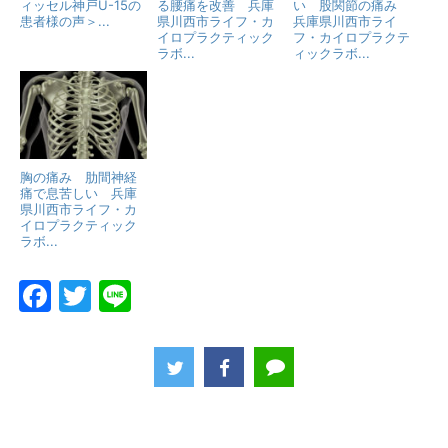
ィッセル神戸U-15の
る腰痛を改善 兵庫
い 股関節の痛み
患者様の声＞...
県川西市ライフ・カ
兵庫県川西市ライ
イロプラクティック
フ・カイロプラクテ
ラボ...
ィックラボ...
胸の痛み 肋間神経
痛で息苦しい 兵庫
県川西市ライフ・カ
イロプラクティック
ラボ...
F
T
Li
a
w
n
c
itt
e
e
er
b