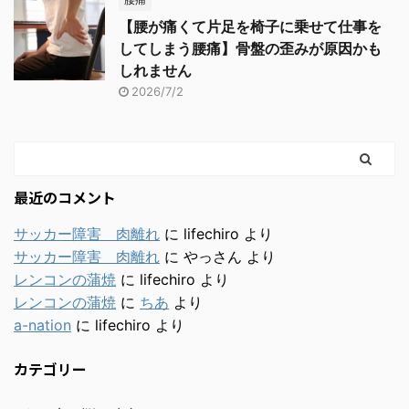
【腰が痛くて片足を椅子に乗せて仕事を
してしまう腰痛】骨盤の歪みが原因かも
しれません
2026/7/2
最近のコメント
サッカー障害 肉離れ
に
lifechiro
より
サッカー障害 肉離れ
に
やっさん
より
レンコンの蒲焼
に
lifechiro
より
レンコンの蒲焼
に
ちあ
より
a-nation
に
lifechiro
より
カテゴリー