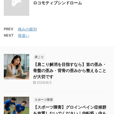
ロコモティブシンドローム
PREV
痛みの鑑別
NEXT
寝違い
肩こり
【肩こり解消を目指すなら】首の歪み・
骨盤の歪み・背骨の歪みから整えること
が大切です
2026/8/3
スポーツ障害
【スポーツ障害】グロインペイン症候群
を放置しないでください｜内転筋・内も