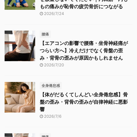
もの痛みが恥骨の疲労骨折につながる
2026/7/24
腰痛
【エアコンの影響で腰痛・坐骨神経痛が
つらい方へ】冷えだけでなく骨盤の歪
み・背骨の歪みが原因かもしれません
2026/7/20
全身倦怠感
【体がだるくてしんどい全身倦怠感】骨
盤の歪み・背骨の歪みが自律神経に悪影
響
2026/7/6
腰痛