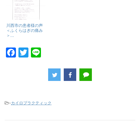
川西市の患者様の声
＜ふくらはぎの痛み
＞...
F
T
Li
a
w
n
c
itt
e
e
er
b
o
-
カイロプラクティック
o
k