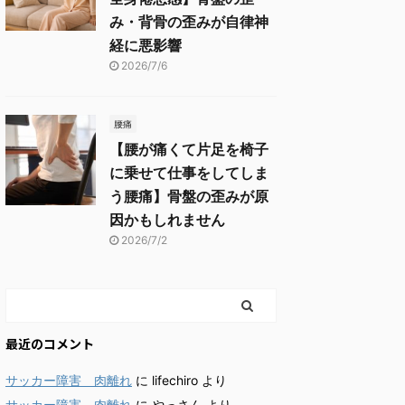
み・背骨の歪みが自律神
経に悪影響
2026/7/6
腰痛
【腰が痛くて片足を椅子
に乗せて仕事をしてしま
う腰痛】骨盤の歪みが原
因かもしれません
2026/7/2
最近のコメント
サッカー障害 肉離れ
に
lifechiro
より
サッカー障害 肉離れ
に
やっさん
より