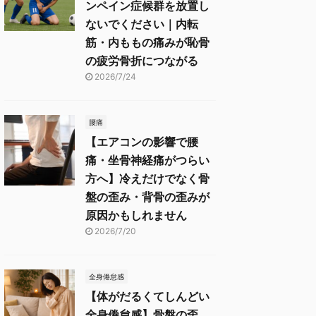
ンペイン症候群を放置し
ないでください｜内転
筋・内ももの痛みが恥骨
の疲労骨折につながる
2026/7/24
腰痛
【エアコンの影響で腰
痛・坐骨神経痛がつらい
方へ】冷えだけでなく骨
盤の歪み・背骨の歪みが
原因かもしれません
2026/7/20
全身倦怠感
【体がだるくてしんどい
全身倦怠感】骨盤の歪