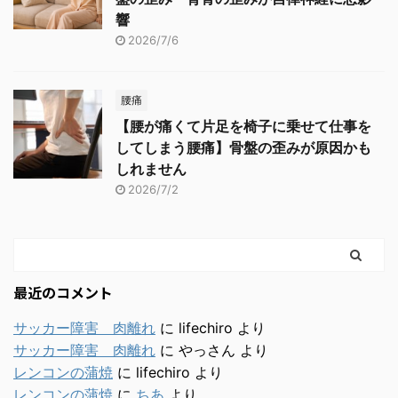
響
2026/7/6
腰痛
【腰が痛くて片足を椅子に乗せて仕事を
してしまう腰痛】骨盤の歪みが原因かも
しれません
2026/7/2
最近のコメント
サッカー障害 肉離れ
に
lifechiro
より
サッカー障害 肉離れ
に
やっさん
より
レンコンの蒲焼
に
lifechiro
より
レンコンの蒲焼
に
ちあ
より