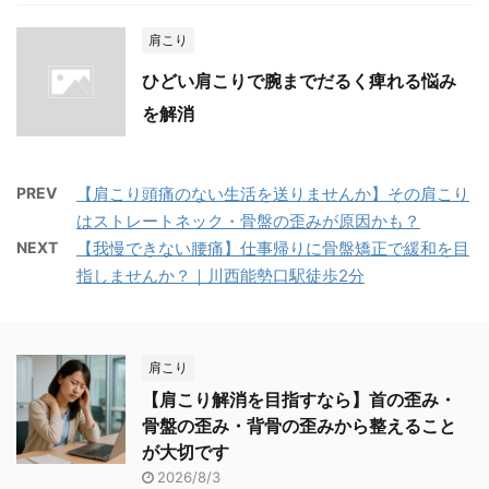
肩こり
ひどい肩こりで腕までだるく痺れる悩み
を解消
PREV
【肩こり頭痛のない生活を送りませんか】その肩こり
はストレートネック・骨盤の歪みが原因かも？
NEXT
【我慢できない腰痛】仕事帰りに骨盤矯正で緩和を目
指しませんか？｜川西能勢口駅徒歩2分
肩こり
【肩こり解消を目指すなら】首の歪み・
骨盤の歪み・背骨の歪みから整えること
が大切です
2026/8/3