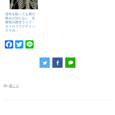
湿布を貼っても肩の
痛みが治らない 兵
庫県川西市ライフ・
カイロプラクティッ
クラボ...
F
T
Li
a
w
n
c
itt
e
e
er
b
o
-
肩こり
o
k