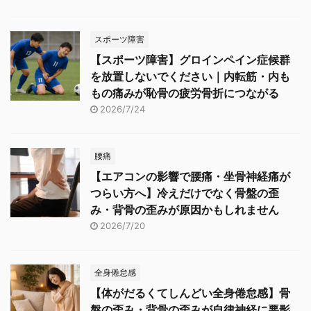
スポーツ障害
【スポーツ障害】グロインペイン症候群
を放置しないでください｜内転筋・内も
もの痛みが恥骨の疲労骨折につながる
2026/7/24
腰痛
【エアコンの影響で腰痛・坐骨神経痛が
つらい方へ】冷えだけでなく骨盤の歪
み・背骨の歪みが原因かもしれません
2026/7/20
全身倦怠感
【体がだるくてしんどい全身倦怠感】骨
盤の歪み・背骨の歪みが自律神経に悪影