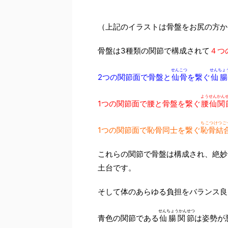
（上記のイラストは骨盤をお尻の方か
骨盤は3種類の関節で構成されて
４つ
せんこつ
せんちょ
2つの関節面で骨盤と
仙骨
を繋ぐ
仙腸
ようせんかん
1つの関節面で腰と骨盤を繋ぐ
腰仙関
ちこつけつご
1つの関節面で恥骨同士を繋ぐ
恥骨結
これらの関節で骨盤は構成され、絶妙
土台です。
そして体のあらゆる負担をバランス良
せんちょうかんせつ
青色の関節である
仙腸関節
は姿勢が