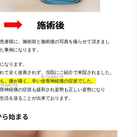
患者様に、施術前と施術後の写真を撮らせて頂きまし
た事例になります。
になります。
れて全く改善されず、当院にご紹介で来院されました。
ざこつしんけいつう
も、腰が痛く、辛い
坐骨神経痛
の症状でした。
こつしんけいつう
骨神経痛
の症状も緩和され姿勢も正しい姿勢になり
生活を送ることが出来ております。
から始まる