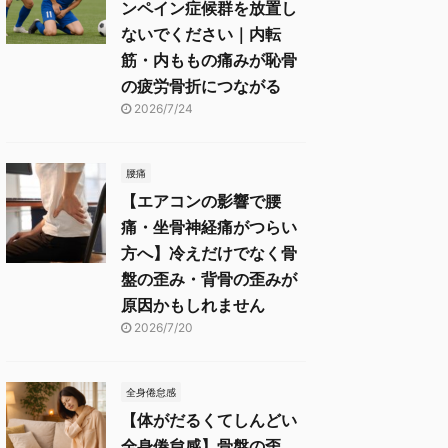
ンペイン症候群を放置し
ないでください｜内転
筋・内ももの痛みが恥骨
の疲労骨折につながる
2026/7/24
腰痛
【エアコンの影響で腰
痛・坐骨神経痛がつらい
方へ】冷えだけでなく骨
盤の歪み・背骨の歪みが
原因かもしれません
2026/7/20
全身倦怠感
【体がだるくてしんどい
全身倦怠感】骨盤の歪