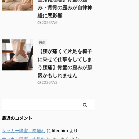
み・背骨の歪みが自律神
経に悪影響
2026/7/6
腰痛
【腰が痛くて片足を椅子
に乗せて仕事をしてしま
う腰痛】骨盤の歪みが原
因かもしれません
2026/7/2
最近のコメント
サッカー障害 肉離れ
に
lifechiro
より
サッカー障害 肉離れ
に
やっさん
より