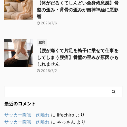
【体がだるくてしんどい全身倦怠感】骨
盤の歪み・背骨の歪みが自律神経に悪影
響
2026/7/6
腰痛
【腰が痛くて片足を椅子に乗せて仕事を
してしまう腰痛】骨盤の歪みが原因かも
しれません
2026/7/2
最近のコメント
サッカー障害 肉離れ
に
lifechiro
より
サッカー障害 肉離れ
に
やっさん
より