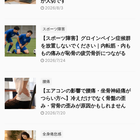
が大切です
2026/8/3
スポーツ障害
【スポーツ障害】グロインペイン症候群
を放置しないでください｜内転筋・内も
もの痛みが恥骨の疲労骨折につながる
2026/7/24
腰痛
【エアコンの影響で腰痛・坐骨神経痛が
つらい方へ】冷えだけでなく骨盤の歪
み・背骨の歪みが原因かもしれません
2026/7/20
全身倦怠感