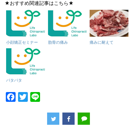
★おすすめ関連記事はこちら★
小顔矯正セミナー
肋骨の痛み
痛みに耐えて
バタバタ
F
T
Li
a
w
n
c
itt
e
e
er
b