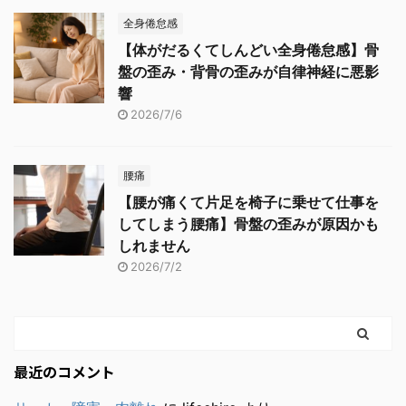
全身倦怠感
【体がだるくてしんどい全身倦怠感】骨
盤の歪み・背骨の歪みが自律神経に悪影
響
2026/7/6
腰痛
【腰が痛くて片足を椅子に乗せて仕事を
してしまう腰痛】骨盤の歪みが原因かも
しれません
2026/7/2
最近のコメント