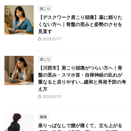
肩こり
【デスクワーク肩こり頭痛】薬に頼りた
くない方へ｜骨盤の歪みと姿勢のクセを
見直す
2026/5/17
肩こり
【川西市】肩こり頭痛がつらい方へ｜骨
盤の歪み・スマホ首・自律神経の乱れが
重なると戻りやすい…緩和と再発予防の考
え方
2026/5/10
腰痛
座りっぱなしで腰が痛くて、立ち上がる