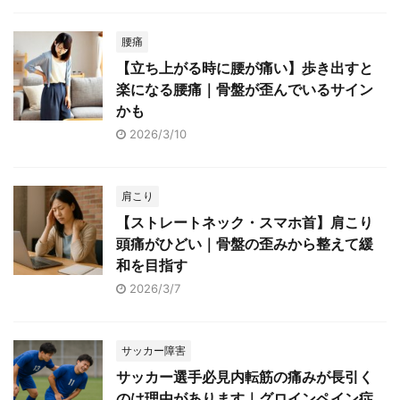
腰痛
【立ち上がる時に腰が痛い】歩き出すと
楽になる腰痛｜骨盤が歪んでいるサイン
かも
2026/3/10
肩こり
【ストレートネック・スマホ首】肩こり
頭痛がひどい｜骨盤の歪みから整えて緩
和を目指す
2026/3/7
サッカー障害
サッカー選手必見内転筋の痛みが長引く
のは理由があります｜グロインペイン症