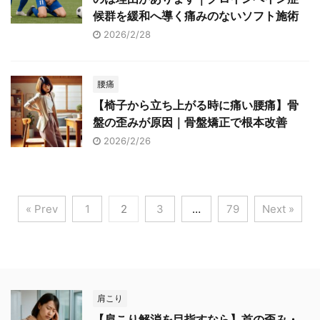
候群を緩和へ導く痛みのないソフト施術
2026/2/28
腰痛
【椅子から立ち上がる時に痛い腰痛】骨
盤の歪みが原因｜骨盤矯正で根本改善
2026/2/26
« Prev
1
2
3
…
79
Next »
肩こり
【肩こり解消を目指すなら】首の歪み・