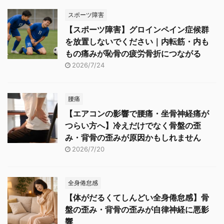
スポーツ障害
【スポーツ障害】グロインペイン症候群
を放置しないでください｜内転筋・内も
もの痛みが恥骨の疲労骨折につながる
2026/7/24
腰痛
【エアコンの影響で腰痛・坐骨神経痛が
つらい方へ】冷えだけでなく骨盤の歪
み・背骨の歪みが原因かもしれません
2026/7/20
全身倦怠感
【体がだるくてしんどい全身倦怠感】骨
盤の歪み・背骨の歪みが自律神経に悪影
響