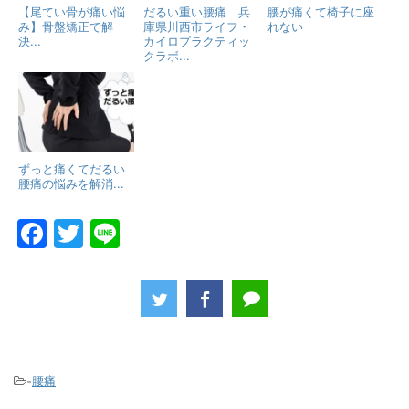
【尾てい骨が痛い悩
だるい重い腰痛 兵
腰が痛くて椅子に座
み】骨盤矯正で解
庫県川西市ライフ・
れない
決...
カイロプラクティッ
クラボ...
ずっと痛くてだるい
腰痛の悩みを解消...
F
T
Li
a
w
n
c
itt
e
e
er
b
o
-
腰痛
o