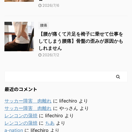
2026/7/6
腰痛
【腰が痛くて片足を椅子に乗せて仕事を
してしまう腰痛】骨盤の歪みが原因かも
しれません
2026/7/2
最近のコメント
サッカー障害 肉離れ
に
lifechiro
より
サッカー障害 肉離れ
に
やっさん
より
レンコンの蒲焼
に
lifechiro
より
レンコンの蒲焼
に
ちあ
より
a-nation
に
lifechiro
より