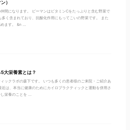
マン）
仲間になります。 ピーマンはビタミンCをたっぷりと含む野菜で
も多く含まれており、抗酸化作用にもってこいの野菜です。 また
す。 &n ...
i
5大栄養素とは？
ィックラボの森下です。 いつも多くの患者様のご来院・ご紹介あ
最近は、本当に健康のためにカイロプラクティックと運動を併用さ
栄養のことを ...
i