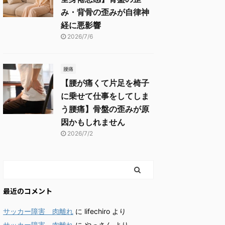
み・背骨の歪みが自律神
経に悪影響
2026/7/6
腰痛
【腰が痛くて片足を椅子
に乗せて仕事をしてしま
う腰痛】骨盤の歪みが原
因かもしれません
2026/7/2
最近のコメント
サッカー障害 肉離れ
に
lifechiro
より
サッカー障害 肉離れ
に
やっさん
より