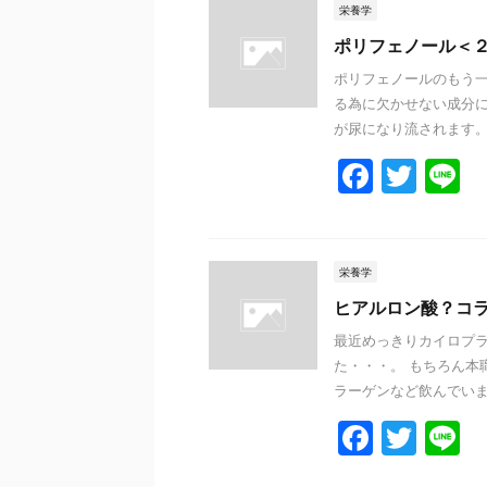
e
er
栄養学
b
ポリフェノール＜
o
ポリフェノールのもう一
る為に欠かせない成分に
o
が尿になり流されます。 
k
F
T
L
a
w
n
c
itt
e
e
er
栄養学
b
ヒアルロン酸？コ
o
最近めっきりカイロプ
た・・・。 もちろん本
o
ラーゲンなど飲んでいます
k
F
T
L
a
w
n