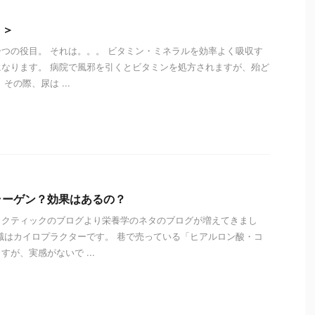
２＞
つの役目。 それは。。。 ビタミン・ミネラルを効率よく吸収す
なります。 病院で風邪を引くとビタミンを処方されますが、殆ど
その際、尿は ...
i
ラーゲン？効果はあるの？
ラクティックのブログより栄養学のネタのブログが増えてきまし
職はカイロプラクターです。 巷で売っている「ヒアルロン酸・コ
が、実感がないで ...
i