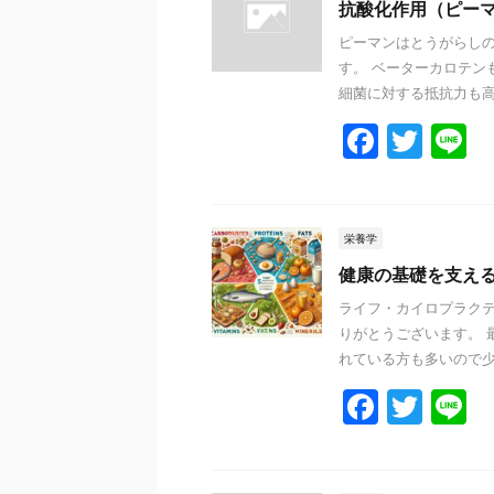
抗酸化作用（ピー
ピーマンはとうがらしの
す。 ベーターカロテン
細菌に対する抵抗力も高めま
F
T
L
a
w
n
c
itt
e
e
er
栄養学
b
健康の基礎を支える
o
ライフ・カイロプラクテ
りがとうございます。 
o
れている方も多いので少し
k
F
T
L
a
w
n
c
itt
e