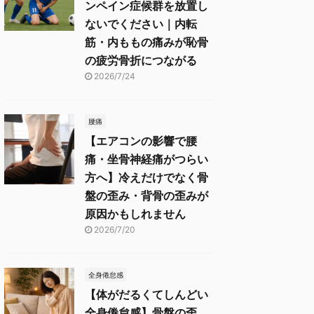
ンペイン症候群を放置し
ないでください｜内転
筋・内ももの痛みが恥骨
の疲労骨折につながる
2026/7/24
腰痛
【エアコンの影響で腰
痛・坐骨神経痛がつらい
方へ】冷えだけでなく骨
盤の歪み・背骨の歪みが
原因かもしれません
2026/7/20
全身倦怠感
【体がだるくてしんどい
全身倦怠感】骨盤の歪