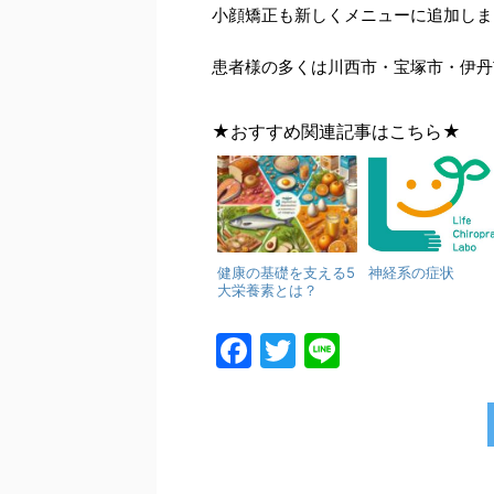
小顔矯正も新しくメニューに追加しま
患者様の多くは川西市・宝塚市・伊丹
★おすすめ関連記事はこちら★
健康の基礎を支える5
神経系の症状
大栄養素とは？
F
T
Li
a
w
n
c
itt
e
e
er
b