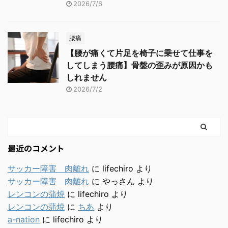
2026/7/6
腰痛
【腰が痛くて片足を椅子に乗せて仕事を
してしまう腰痛】骨盤の歪みが原因かも
しれません
2026/7/2
最近のコメント
サッカー障害 肉離れ
に
lifechiro
より
サッカー障害 肉離れ
に
やっさん
より
レンコンの蒲焼
に
lifechiro
より
レンコンの蒲焼
に
ちあ
より
a-nation
に
lifechiro
より