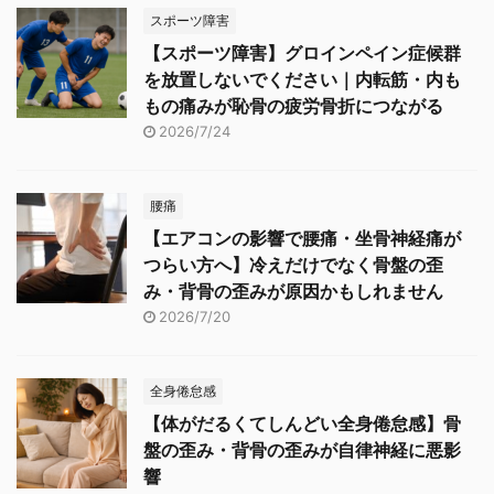
スポーツ障害
【スポーツ障害】グロインペイン症候群
を放置しないでください｜内転筋・内も
もの痛みが恥骨の疲労骨折につながる
2026/7/24
腰痛
【エアコンの影響で腰痛・坐骨神経痛が
つらい方へ】冷えだけでなく骨盤の歪
み・背骨の歪みが原因かもしれません
2026/7/20
全身倦怠感
【体がだるくてしんどい全身倦怠感】骨
盤の歪み・背骨の歪みが自律神経に悪影
響