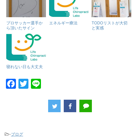
プロサッカー選手か
エネルギー療法
TODOリストが大切
ら頂いたサイン
と実感
寝れない日も大丈夫
F
T
Li
a
w
n
c
itt
e
e
er
b
o
-
ブログ