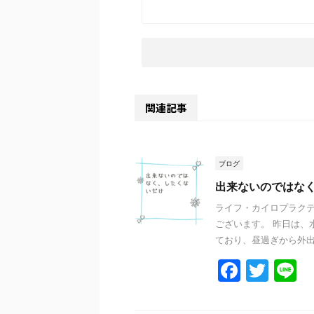
関連記事
ブログ
出来ないのではな
ライフ・カイロプラクテ
ございます。 昨日は、
ており、昼過ぎから外出し
F
T
L
a
w
n