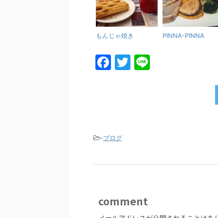
もんじゃ焼き
PINNA-PINNA
F
T
Li
a
w
n
c
itt
e
e
er
b
o
-
ブログ
o
k
comment
メールアドレスが公開されることはあ