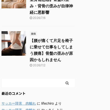
み・背骨の歪みが自律神
経に悪影響
2026/7/6
腰痛
【腰が痛くて片足を椅子
に乗せて仕事をしてしま
う腰痛】骨盤の歪みが原
因かもしれません
2026/7/2
最近のコメント
サッカー障害 肉離れ
に
lifechiro
より
サッカー障害 肉離れ
に
やっさん
より