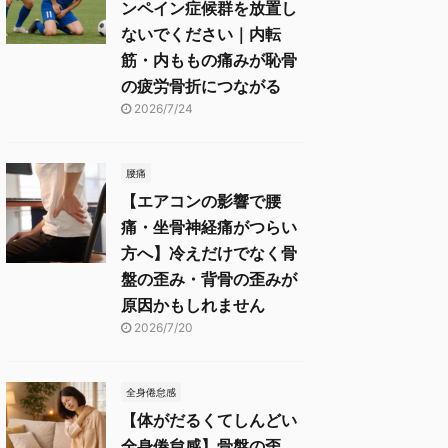
ンペイン症候群を放置し
ないでください｜内転
筋・内ももの痛みが恥骨
の疲労骨折につながる
2026/7/24
腰痛
【エアコンの影響で腰
痛・坐骨神経痛がつらい
方へ】冷えだけでなく骨
盤の歪み・背骨の歪みが
原因かもしれません
2026/7/20
全身倦怠感
【体がだるくてしんどい
全身倦怠感】骨盤の歪