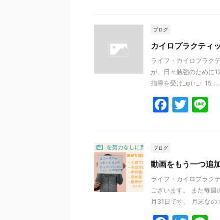
a
w
n
c
itt
e
e
er
ブログ
b
カイロプラクティ
o
ライフ・カイロプラクテ
が、日々勉強のために1
o
指導を受け_φ(･_･ 15 ...
k
F
T
L
a
w
n
c
itt
e
e
er
ブログ
b
動画をもう一つ追
o
ライフ・カイロプラクテ
ございます。 また毎週
o
月31日です。 月末なので
k