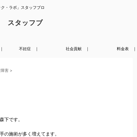
ック・ラボ」スタッフブロ
ク スタッフブ
｜
不妊症 ｜
社会貢献 ｜
料金表 ｜
ツ障害
>
森下です。
手の施術が多く増えてます。