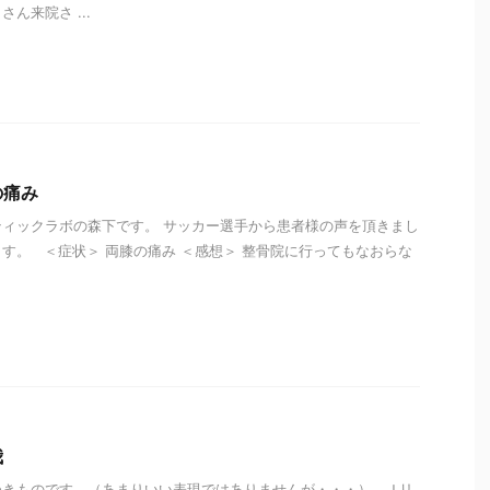
ん来院さ ...
i
の痛み
ィックラボの森下です。 サッカー選手から患者様の声を頂きまし
す。 ＜症状＞ 両膝の痛み ＜感想＞ 整骨院に行ってもなおらな
i
我
つきものです。（あまりいい表現ではありませんが・・・） Ｊリ