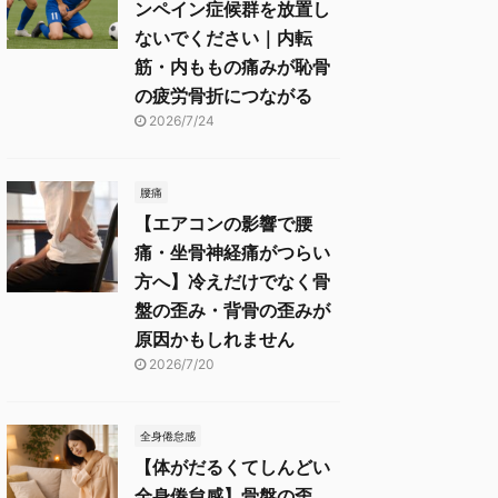
ンペイン症候群を放置し
ないでください｜内転
筋・内ももの痛みが恥骨
の疲労骨折につながる
2026/7/24
腰痛
【エアコンの影響で腰
痛・坐骨神経痛がつらい
方へ】冷えだけでなく骨
盤の歪み・背骨の歪みが
原因かもしれません
2026/7/20
全身倦怠感
【体がだるくてしんどい
全身倦怠感】骨盤の歪