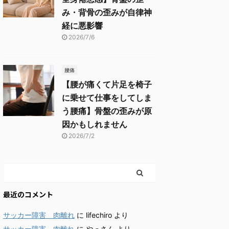
み・背骨の歪みが自律神
経に悪影響
2026/7/6
腰痛
【腰が痛くて片足を椅子
に乗せて仕事をしてしま
う腰痛】骨盤の歪みが原
因かもしれません
2026/7/2
最近のコメント
サッカー障害 肉離れ
に
lifechiro
より
サッカー障害 肉離れ
に
やっさん
より