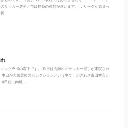
のサッカー選手とでは怪我の種類が違います。 Ｊリーグが始まっ
...
i
離れ
ィックラボの森下です。 昨日は肉離れのサッカー選手が来院され
、本日が大阪選抜のセレクションという事で、わざわざ富田林市か
日前に肉離 ...
i