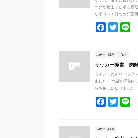
o
ーグが始まった頃と最近
o
た頃はムチ打ちや顔面骨折 
k
F
T
L
a
w
n
c
itt
e
e
er
スポーツ障害
ブログ
b
サッカー障害 肉
o
ライフ・カイロプラクテ
ました。 急遽の予約で
o
らお越しになりました。 4
k
F
T
L
a
w
n
c
itt
e
e
er
スポーツ障害