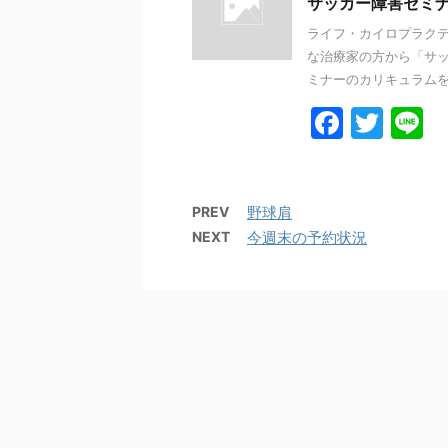
b
サッカー障害セミ
o
ライフ・カイロプラクテ
な治療家の方から「サッ
o
ミナーのカリキュラムを組
k
F
T
L
a
w
n
c
itt
e
e
er
PREV
野球肩
NEXT
今週末の予約状況
b
o
o
k