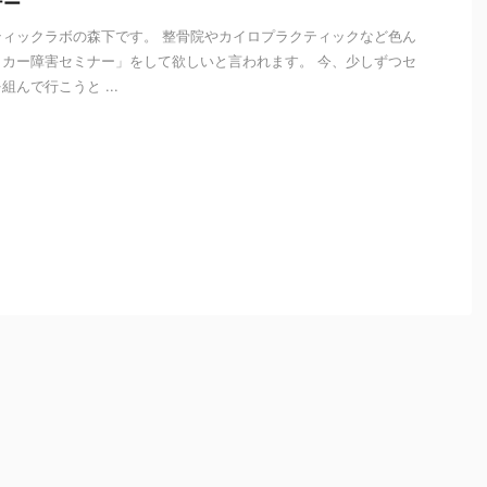
ナー
ィックラボの森下です。 整骨院やカイロプラクティックなど色ん
カー障害セミナー」をして欲しいと言われます。 今、少しずつセ
んで行こうと ...
i