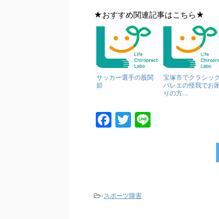
★おすすめ関連記事はこちら★
サッカー選手の股関
宝塚市でクラシッ
節
バレエの怪我でお
りの方...
F
T
Li
a
w
n
c
itt
e
e
er
b
o
-
スポーツ障害
o