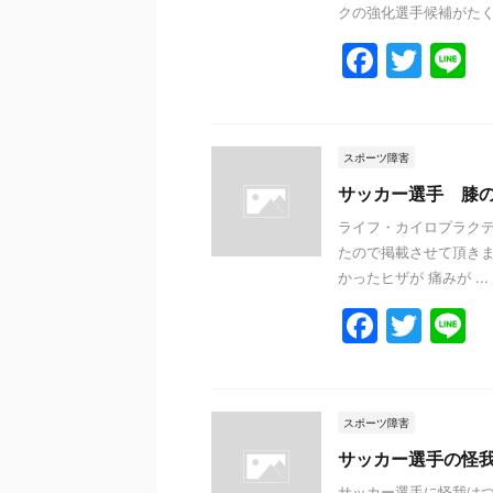
クの強化選手候補がたくさ
F
T
L
a
w
n
c
itt
e
e
er
スポーツ障害
b
サッカー選手 膝
o
ライフ・カイロプラクテ
たので掲載させて頂きま
o
かったヒザが 痛みが ...
k
F
T
L
a
w
n
c
itt
e
e
er
スポーツ障害
b
サッカー選手の怪
サッカー選手に怪我は