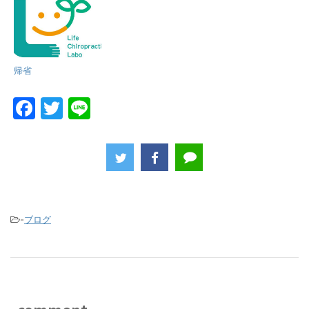
帰省
F
T
Li
a
w
n
c
itt
e
e
er
b
o
-
ブログ
o
k