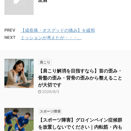
左肩
PREV
【成長痛・オスグッドの痛み】を緩和
NEXT
ミッションが考えたが・・・。
肩こり
【肩こり解消を目指すなら】首の歪み・
骨盤の歪み・背骨の歪みから整えること
が大切です
2026/8/3
スポーツ障害
【スポーツ障害】グロインペイン症候群
を放置しないでください｜内転筋・内も