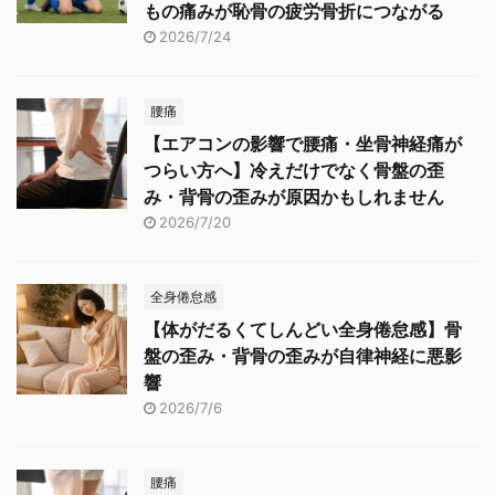
もの痛みが恥骨の疲労骨折につながる
2026/7/24
腰痛
【エアコンの影響で腰痛・坐骨神経痛が
つらい方へ】冷えだけでなく骨盤の歪
み・背骨の歪みが原因かもしれません
2026/7/20
全身倦怠感
【体がだるくてしんどい全身倦怠感】骨
盤の歪み・背骨の歪みが自律神経に悪影
響
2026/7/6
腰痛