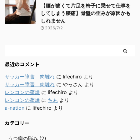
【腰が痛くて片足を椅子に乗せて仕事を
してしまう腰痛】骨盤の歪みが原因かも
しれません
2026/7/2
最近のコメント
サッカー障害 肉離れ
に
lifechiro
より
サッカー障害 肉離れ
に
やっさん
より
レンコンの蒲焼
に
lifechiro
より
レンコンの蒲焼
に
ちあ
より
a-nation
に
lifechiro
より
カテゴリー
うつ病の悩み (2)