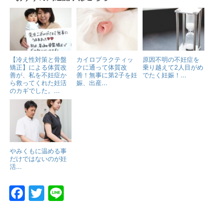
【冷え性対策と骨盤
カイロプラクティッ
原因不明の不妊症を
矯正】による体質改
クに通って体質改
乗り越えて2人目がめ
善が、私を不妊症か
善！無事に第2子を妊
でたく妊娠！...
ら救ってくれた妊活
娠、出産...
のカギでした。...
やみくもに温める事
だけではないのが妊
活...
F
T
Li
a
w
n