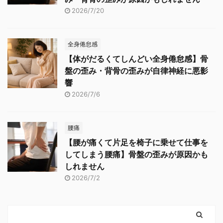
2026/7/20
全身倦怠感
【体がだるくてしんどい全身倦怠感】骨
盤の歪み・背骨の歪みが自律神経に悪影
響
2026/7/6
腰痛
【腰が痛くて片足を椅子に乗せて仕事を
してしまう腰痛】骨盤の歪みが原因かも
しれません
2026/7/2