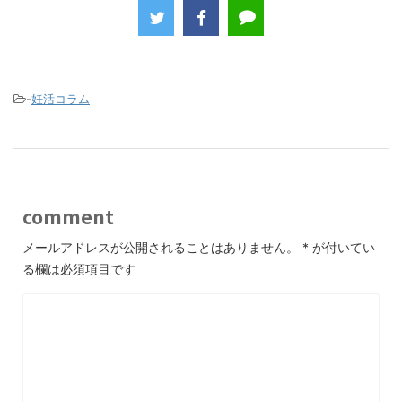
c
itt
e
e
er
b
o
-
妊活コラム
o
k
comment
メールアドレスが公開されることはありません。
*
が付いてい
る欄は必須項目です