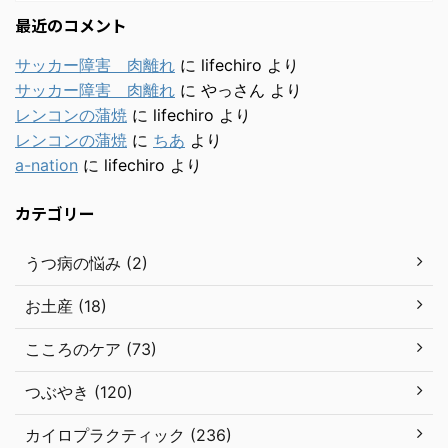
最近のコメント
サッカー障害 肉離れ
に
lifechiro
より
サッカー障害 肉離れ
に
やっさん
より
レンコンの蒲焼
に
lifechiro
より
レンコンの蒲焼
に
ちあ
より
a-nation
に
lifechiro
より
カテゴリー
うつ病の悩み (2)
お土産 (18)
こころのケア (73)
つぶやき (120)
カイロプラクティック (236)