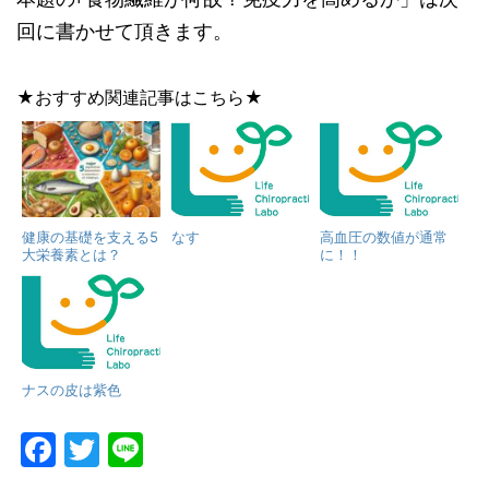
回に書かせて頂きます。
★おすすめ関連記事はこちら★
健康の基礎を支える5
なす
高血圧の数値が通常
大栄養素とは？
に！！
ナスの皮は紫色
F
T
Li
a
w
n