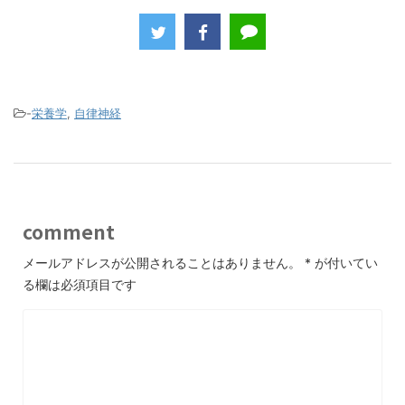
c
itt
e
e
er
b
o
-
栄養学
,
自律神経
o
k
comment
メールアドレスが公開されることはありません。
*
が付いてい
る欄は必須項目です