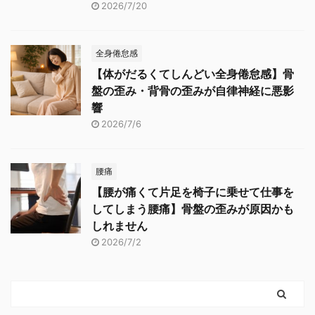
2026/7/20
全身倦怠感
【体がだるくてしんどい全身倦怠感】骨
盤の歪み・背骨の歪みが自律神経に悪影
響
2026/7/6
腰痛
【腰が痛くて片足を椅子に乗せて仕事を
してしまう腰痛】骨盤の歪みが原因かも
しれません
2026/7/2