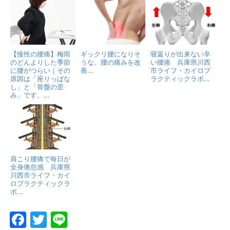
【慢性の腰痛】梅雨
ギックリ腰になりそ
寝返りが出来ない辛
のどんよりした季節
うな、腰の痛みを改
い腰痛 兵庫県川西
に腰がつらい｜その
善...
市ライフ・カイロプ
原因は「座りっぱな
ラクティックラボ...
し」と「骨盤の歪
み」です。...
肩こり腰痛で毎日が
全身倦怠感 兵庫県
川西市ライフ・カイ
ロプラクティックラ
ボ...
F
T
Li