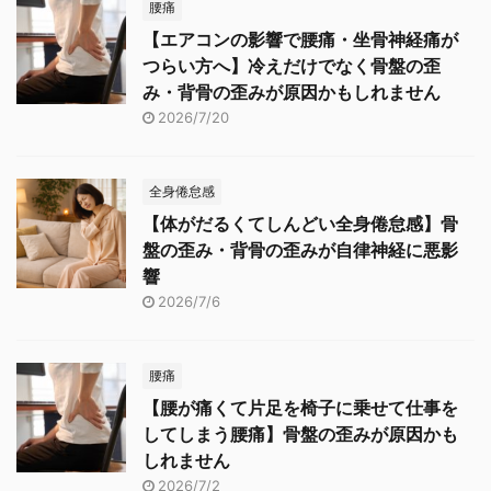
腰痛
【エアコンの影響で腰痛・坐骨神経痛が
つらい方へ】冷えだけでなく骨盤の歪
み・背骨の歪みが原因かもしれません
2026/7/20
全身倦怠感
【体がだるくてしんどい全身倦怠感】骨
盤の歪み・背骨の歪みが自律神経に悪影
響
2026/7/6
腰痛
【腰が痛くて片足を椅子に乗せて仕事を
してしまう腰痛】骨盤の歪みが原因かも
しれません
2026/7/2