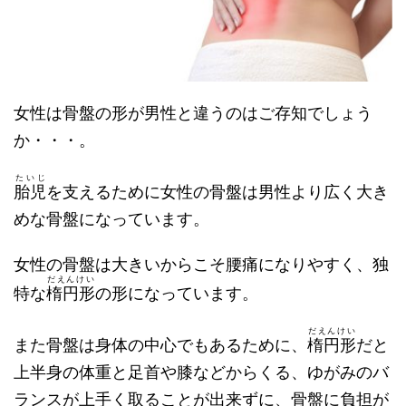
女性は骨盤の形が男性と違うのはご存知でしょう
か・・・。
たいじ
胎児
を支えるために女性の骨盤は男性より広く大き
めな骨盤になっています。
女性の骨盤は大きいからこそ腰痛になりやすく、独
だえんけい
特な
楕円形
の形になっています。
だえんけい
また骨盤は身体の中心でもあるために、
楕円形
だと
上半身の体重と足首や膝などからくる、ゆがみのバ
ランスが上手く取ることが出来ずに、骨盤に負担が