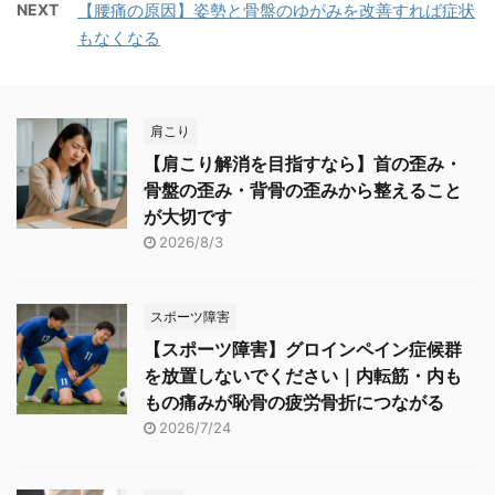
NEXT
【腰痛の原因】姿勢と骨盤のゆがみを改善すれば症状
もなくなる
肩こり
【肩こり解消を目指すなら】首の歪み・
骨盤の歪み・背骨の歪みから整えること
が大切です
2026/8/3
スポーツ障害
【スポーツ障害】グロインペイン症候群
を放置しないでください｜内転筋・内も
もの痛みが恥骨の疲労骨折につながる
2026/7/24