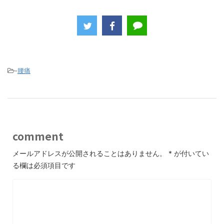
a
w
n
c
itt
e
e
er
b
o
-
腰痛
o
k
comment
メールアドレスが公開されることはありません。
*
が付いてい
る欄は必須項目です